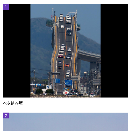
1
ベタ踏み坂
2