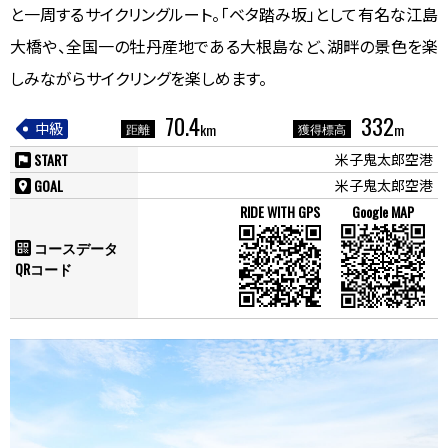
と一周するサイクリングルート。「ベタ踏み坂」として有名な江島
大橋や、全国一の牡丹産地である大根島など、湖畔の景色を楽
しみながらサイクリングを楽しめます。
70.4
332
中級
km
m
距離
獲得標高
START
米子鬼太郎空港
flag
GOAL
米子鬼太郎空港
place
コースデータ
qr_code
QRコード