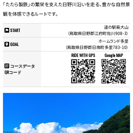
「たたら製鉄」の繁栄を支えた日野川沿いを走る、豊かな自然景
観を体感できるルートです。
道の駅奥大山
START
flag
（鳥取県日野郡江府町佐川908-3）
ホームランド多里
GOAL
place
（鳥取県日野郡日南町多里783-10）
コースデータ
qr_code
QRコード